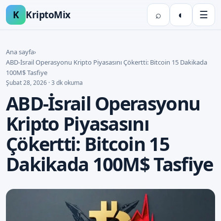
K
KriptoMix
⌕
◐
☰
Ana sayfa
›
ABD-İsrail Operasyonu Kripto Piyasasını Çökertti: Bitcoin 15 Dakikada
100M$ Tasfiye
Şubat 28, 2026 · 3 dk okuma
ABD-İsrail Operasyonu
Kripto Piyasasını
Çökertti: Bitcoin 15
Dakikada 100M$ Tasfiye