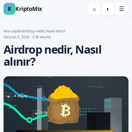
K
KriptoMix
⌕
◐
☰
Ana sayfa
›
Airdrop nedir, Nasıl alınır?
Haziran 5, 2020 · 3 dk okuma
Airdrop nedir, Nasıl
alınır?