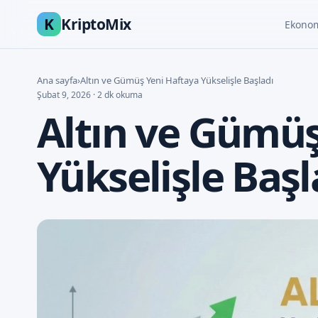
K
KriptoMix
Ekono
Ana sayfa
›
Altın ve Gümüş Yeni Haftaya Yükselişle Başladı
Şubat 9, 2026 · 2 dk okuma
Altın ve Gümüş
Yükselişle Başl