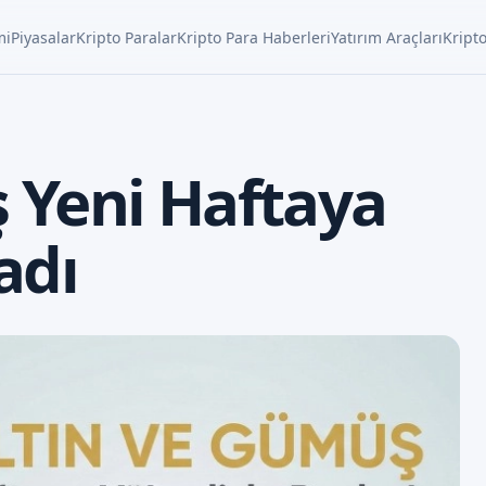
mi
Piyasalar
Kripto Paralar
Kripto Para Haberleri
Yatırım Araçları
Kripto
 Yeni Haftaya
adı