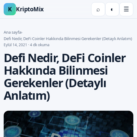
K
KriptoMix
⌕
◐
☰
Ana sayfa
›
Defi Nedir, DeFi Coinler Hakkında Bilinmesi Gerekenler (Detaylı Anlatım)
Eylül 14, 2021 · 4 dk okuma
Defi Nedir, DeFi Coinler
Hakkında Bilinmesi
Gerekenler (Detaylı
Anlatım)