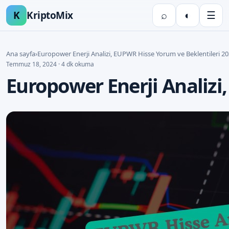
K
KriptoMix
⌕
◐
☰
Ana sayfa
›
Europower Enerji Analizi, EUPWR Hisse Yorum ve Beklentileri 2
Temmuz 18, 2024 · 4 dk okuma
Europower Enerji Analizi