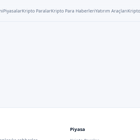
mi
Piyasalar
Kripto Paralar
Kripto Para Haberleri
Yatırım Araçları
Kripto
Piyasa