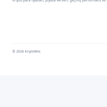
Kripto para fiyatları, piyasa verileri, geçmiş performans ve 
© 2026 KriptoMix