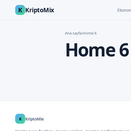
K
KriptoMix
Ekono
Ana sayfa
›
Home 6
Home 6
K
KriptoMix