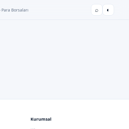
⌕
◐
 Para Borsaları
Kurumsal