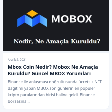
Aralık 2, 2021
Mbox Coin Nedir? Mobox Ne Amaçla
Kuruldu? Güncel MBOX Yorumları
Binance ile anlaşması doğrultusunda ücretsiz NFT
dağıtımı yapan MBOX son günlerin en popüler
kripto paralarından birisi haline geldi. Binance
borsasına…