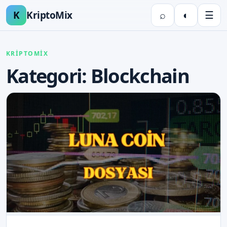
K
KriptoMix
⌕
◐
☰
KRİPTOMİX
Kategori:
Blockchain