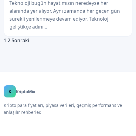
Teknoloji bugün hayatımızın neredeyse her
alanında yer alıyor. Aynı zamanda her geçen gün
sürekli yenilenmeye devam ediyor. Teknoloji
geliştikçe adını…
Yazı
1
2
Sonraki
sayfalaması
K
KriptoMix
Kripto para fiyatları, piyasa verileri, geçmiş performans ve
anlaşılır rehberler.