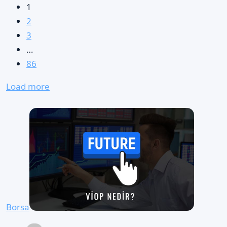
1
2
3
…
86
Load more
Borsa