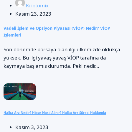
Kriptomix
Kasım 23, 2023
Vadeli İşlem ve Opsiyon Piyasası (VİOP) Nedir? VİOP
İşlemleri
Son dönemde borsaya olan ilgi ülkemizde oldukça
yüksek. Bu ilgi yavaş yavaş VİOP tarafına da
kaymaya başlamış durumda. Peki nedir…
Halka Arz Nedir? Hisse Nasıl Alınır? Halka Arz Süreci Hakkında
Kasım 3, 2023