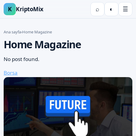
K
KriptoMix
⌕
◐
☰
Ana sayfa
›
Home Magazine
Home Magazine
No post found.
Borsa