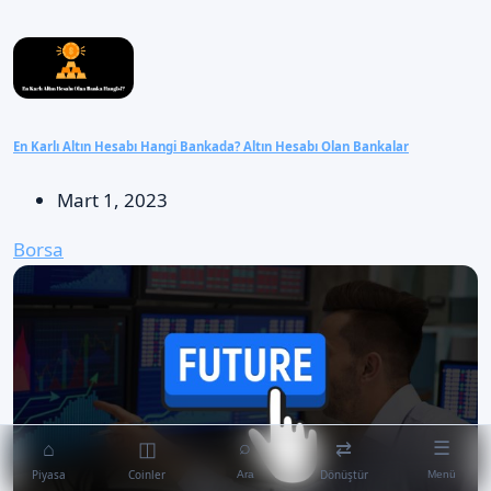
En Karlı Altın Hesabı Hangi Bankada? Altın Hesabı Olan Bankalar
Mart 1, 2023
Borsa
⌂
◫
⇄
⌕
☰
Piyasa
Coinler
Dönüştür
Ara
Menü