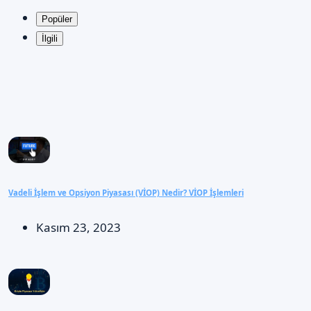
Popüler
İlgili
Vadeli İşlem ve Opsiyon Piyasası (VİOP) Nedir? VİOP İşlemleri
Kasım 23, 2023