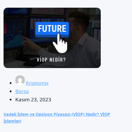
Kriptomix
Borsa
Kasım 23, 2023
Vadeli İşlem ve Opsiyon Piyasası (VİOP) Nedir? VİOP
İşlemleri